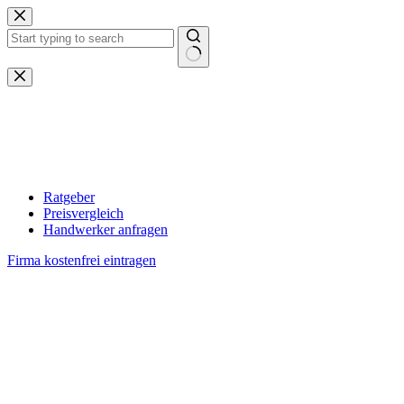
Zum
Inhalt
springen
Keine
Ergebnisse
Ratgeber
Preisvergleich
Handwerker anfragen
Firma kostenfrei eintragen