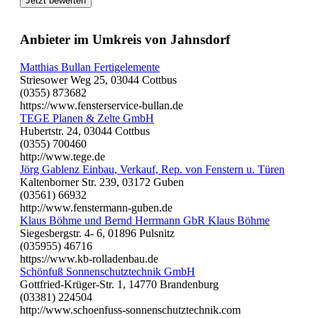
Jetzt bewerten
Anbieter im Umkreis von Jahnsdorf
Matthias Bullan Fertigelemente
Striesower Weg 25, 03044 Cottbus
(0355) 873682
https://www.fensterservice-bullan.de
TEGE Planen & Zelte GmbH
Hubertstr. 24, 03044 Cottbus
(0355) 700460
http://www.tege.de
Jörg Gablenz Einbau, Verkauf, Rep. von Fenstern u. Türen
Kaltenborner Str. 239, 03172 Guben
(03561) 66932
http://www.fenstermann-guben.de
Klaus Böhme und Bernd Herrmann GbR Klaus Böhme
Siegesbergstr. 4- 6, 01896 Pulsnitz
(035955) 46716
https://www.kb-rolladenbau.de
Schönfuß Sonnenschutztechnik GmbH
Gottfried-Krüger-Str. 1, 14770 Brandenburg
(03381) 224504
http://www.schoenfuss-sonnenschutztechnik.com