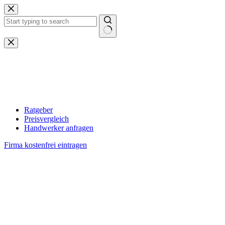
Zum
Inhalt
springen
Keine
Ergebnisse
Ratgeber
Preisvergleich
Handwerker anfragen
Firma kostenfrei eintragen