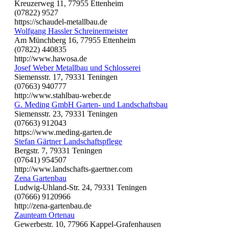
Kreuzerweg 11, 77955 Ettenheim
(07822) 9527
https://schaudel-metallbau.de
Wolfgang Hassler Schreinermeister
Am Münchberg 16, 77955 Ettenheim
(07822) 440835
http://www.hawosa.de
Josef Weber Metallbau und Schlosserei
Siemensstr. 17, 79331 Teningen
(07663) 940777
http://www.stahlbau-weber.de
G. Meding GmbH Garten- und Landschaftsbau
Siemensstr. 23, 79331 Teningen
(07663) 912043
https://www.meding-garten.de
Stefan Gärtner Landschaftspflege
Bergstr. 7, 79331 Teningen
(07641) 954507
http://www.landschafts-gaertner.com
Zena Gartenbau
Ludwig-Uhland-Str. 24, 79331 Teningen
(07666) 9120966
http://zena-gartenbau.de
Zaunteam Ortenau
Gewerbestr. 10, 77966 Kappel-Grafenhausen