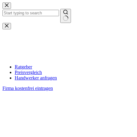
Zum
Inhalt
springen
Keine
Ergebnisse
Ratgeber
Preisvergleich
Handwerker anfragen
Firma kostenfrei eintragen