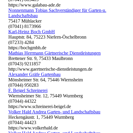
https://www.galabau-ade.de
Nonnenmann Tobias Sachverständiger für Garten-u.
Landschaftsbau
75417 Mühlacker
(07041) 8173966
Karl-Heinz Boch GmbH
Hauptstr. 84, 75223 Niefern-Öschelbronn
(07233) 4284
https://bochgmbh.de
Mathias Herrmann Gärtnerische Dienstleistungen
Brettener Str. 9, 75433 Maulbronn
(07043) 9211857
http://www.gaertnerische-dienstleistungen.de
Alexander Gräfe Gartenbau
Mönsheimer Str. 64, 75446 Wiernsheim
(07044) 950283
F. Beigel Schreinerei
Wiernsheimer Str. 12, 75449 Wurmberg
(07044) 44322
https://www.schreinerei-beigel.de
Volker Hald Andrea Garten- und Landschaftsbau
Heckengäustr. 1, 75449 Wurmberg
(07044) 44423
https://www.volkerhald.de