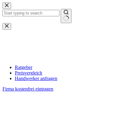
Zum
Inhalt
springen
Keine
Ergebnisse
Ratgeber
Preisvergleich
Handwerker anfragen
Firma kostenfrei eintragen