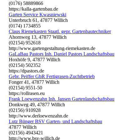
(0176) 58889866
https://kalla-gartenbau.de
Garten Service Kwasniewski
Unterbruch 61, 47877 Willich
(0174) 1734855
Claus Riemekasten Staatl. gepr. Gartenbautechniker
Ahornweg 13, 47877 Willich
(02154) 952618
http://www.gartengestaltung-riemekasten.de
GaLaBau Pastors Inh. Daniel Pastors Landschaftsbau
Hoxhöfe 9, 47877 Willich
(02154) 502352
https://dpastors.de
Gebr. Peiffer GbR Fertigrasen-Zuchtbetrieb
Fonger 41, 47877 Willich
(02154) 9551-50
https://rollrasen.eu
Frank Loewenzahn Inh. Jansen Gartenlandschaftsbau
Donkweg 49, 47877 Willich
(02156) 910928
http://www.derloewenzahn.de
Lutz Bünger BSV Garten- und Landschaftsbau
47877 Willich
(02156) 4943421
http://www.bsv-willich.de