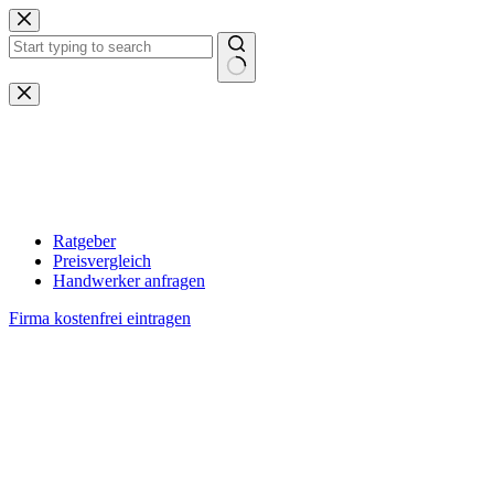
Zum
Inhalt
springen
Keine
Ergebnisse
Ratgeber
Preisvergleich
Handwerker anfragen
Firma kostenfrei eintragen