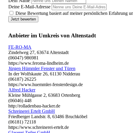
Dein Name
Deine E-Mail-Adresse
Diese Bewertung basiert auf meiner persönlichen Erfahrung u
Jetzt bewerten
Anbieter im Umkreis von Altenstadt
FE-RO-MA
Zindelweg 27, 63674 Altenstadt
(06047) 986981
https://www.feroma-lindheim.de
Jürgen Hümmler Fenster und Türen
In der Wolfskaute 26, 61130 Nidderau
(06187) 26225
https://www.huemmler-fensterdesign.de
Alfred Hacker
Kleine Mühlgasse 2, 63683 Ortenberg
(06046) 448
http://rolladenbau-hacker.de
Schreinerei Ertelt GmbH
Friedberger Landstr. 8, 63486 Bruchköbel
(06181) 72118
https://www.schreinerei-ertelt.de
Glaserei Zeiler GmbH