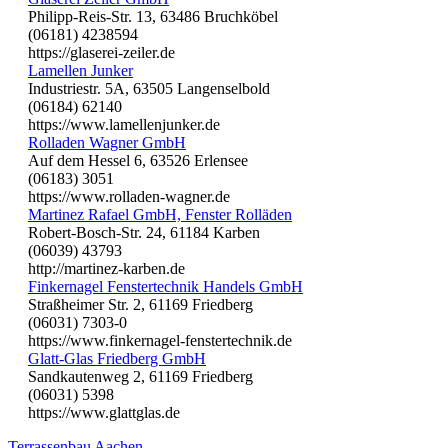
Philipp-Reis-Str. 13, 63486 Bruchköbel
(06181) 4238594
https://glaserei-zeiler.de
Lamellen Junker
Industriestr. 5A, 63505 Langenselbold
(06184) 62140
https://www.lamellenjunker.de
Rolladen Wagner GmbH
Auf dem Hessel 6, 63526 Erlensee
(06183) 3051
https://www.rolladen-wagner.de
Martinez Rafael GmbH, Fenster Rolläden
Robert-Bosch-Str. 24, 61184 Karben
(06039) 43793
http://martinez-karben.de
Finkernagel Fenstertechnik Handels GmbH
Straßheimer Str. 2, 61169 Friedberg
(06031) 7303-0
https://www.finkernagel-fenstertechnik.de
Glatt-Glas Friedberg GmbH
Sandkautenweg 2, 61169 Friedberg
(06031) 5398
https://www.glattglas.de
Terrassenbau Aachen