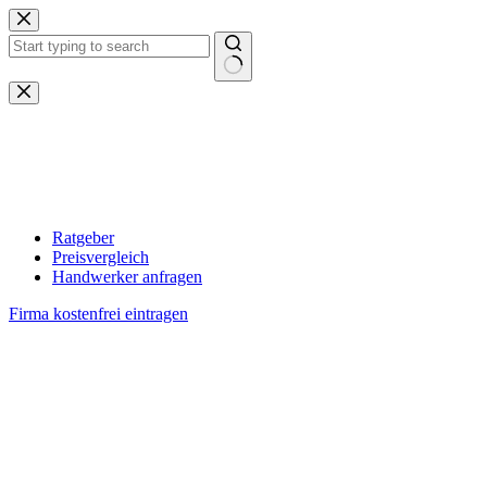
Zum
Inhalt
springen
Keine
Ergebnisse
Ratgeber
Preisvergleich
Handwerker anfragen
Firma kostenfrei eintragen