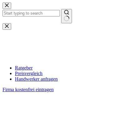
Zum
Inhalt
springen
Keine
Ergebnisse
Ratgeber
Preisvergleich
Handwerker anfragen
Firma kostenfrei eintragen