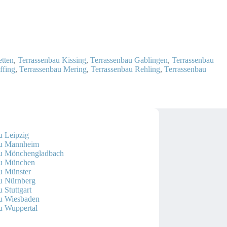
etten
,
Terrassenbau Kissing
,
Terrassenbau Gablingen
,
Terrassenbau
ffing
,
Terrassenbau Mering
,
Terrassenbau Rehling
,
Terrassenbau
u Leipzig
au Mannheim
au Mönchengladbach
au München
u Münster
u Nürnberg
 Stuttgart
au Wiesbaden
u Wuppertal