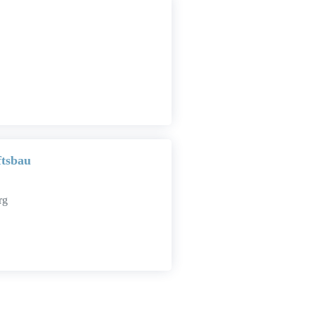
ftsbau
rg