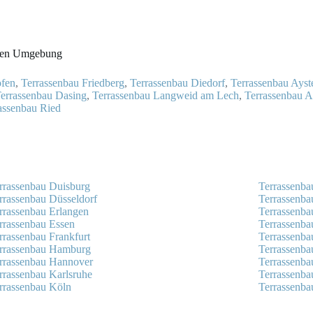
heren Umgebung
ofen
,
Terrassenbau Friedberg
,
Terrassenbau Diedorf
,
Terrassenbau Ayst
errassenbau Dasing
,
Terrassenbau Langweid am Lech
,
Terrassenbau A
assenbau Ried
rrassenbau Duisburg
Terrassenba
rrassenbau Düsseldorf
Terrassenb
rrassenbau Erlangen
Terrassenb
rrassenbau Essen
Terrassenb
rrassenbau Frankfurt
Terrassenba
rrassenbau Hamburg
Terrassenba
rrassenbau Hannover
Terrassenbau
rrassenbau Karlsruhe
Terrassenb
rrassenbau Köln
Terrassenba