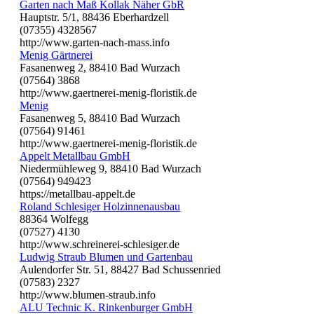
Garten nach Maß Kollak Näher GbR
Hauptstr. 5/1, 88436 Eberhardzell
(07355) 4328567
http://www.garten-nach-mass.info
Menig Gärtnerei
Fasanenweg 2, 88410 Bad Wurzach
(07564) 3868
http://www.gaertnerei-menig-floristik.de
Menig
Fasanenweg 5, 88410 Bad Wurzach
(07564) 91461
http://www.gaertnerei-menig-floristik.de
Appelt Metallbau GmbH
Niedermühleweg 9, 88410 Bad Wurzach
(07564) 949423
https://metallbau-appelt.de
Roland Schlesiger Holzinnenausbau
88364 Wolfegg
(07527) 4130
http://www.schreinerei-schlesiger.de
Ludwig Straub Blumen und Gartenbau
Aulendorfer Str. 51, 88427 Bad Schussenried
(07583) 2327
http://www.blumen-straub.info
ALU Technic K. Rinkenburger GmbH