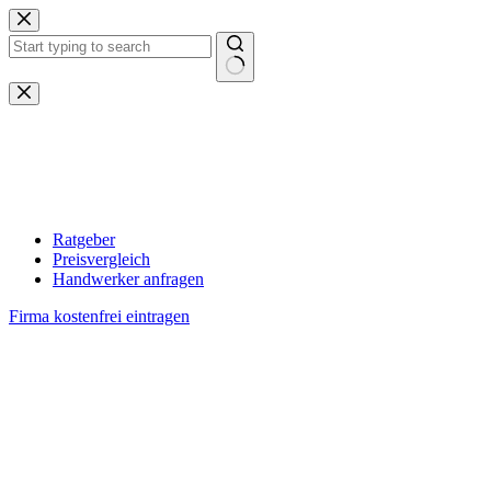
Zum
Inhalt
springen
Keine
Ergebnisse
Ratgeber
Preisvergleich
Handwerker anfragen
Firma kostenfrei eintragen