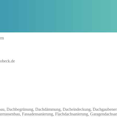
ern
hobeck.de
bau, Dachbegrünung, Dachdämmung, Dacheindeckung, Dachgaubenerst
errassenbau, Fassadensanierung, Flachdachsanierung, Garagendachsan