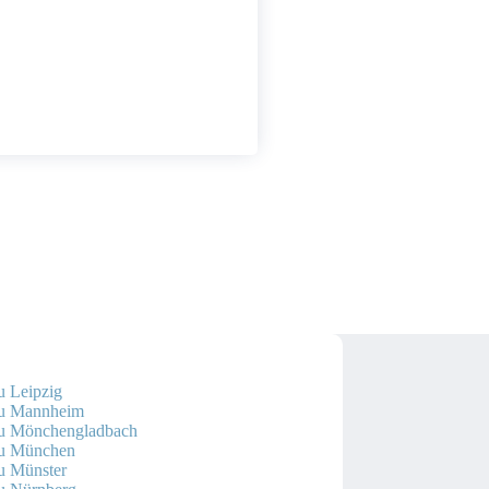
u Leipzig
au Mannheim
au Mönchengladbach
au München
u Münster