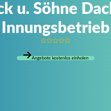
ck u. Söhne Da
Innungsbetrieb
Angebote kostenlos einholen