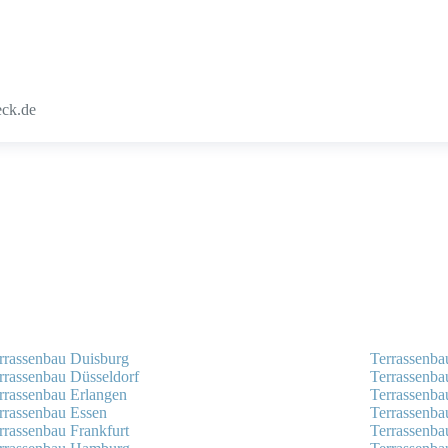
eck.de
rrassenbau Duisburg
Terrassenba
rrassenbau Düsseldorf
Terrassenb
rrassenbau Erlangen
Terrassenb
rrassenbau Essen
Terrassenb
rrassenbau Frankfurt
Terrassenba