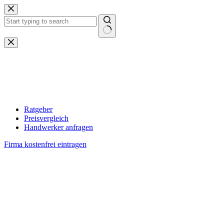
Zum
Inhalt
springen
Keine
Ergebnisse
Ratgeber
Preisvergleich
Handwerker anfragen
Firma kostenfrei eintragen