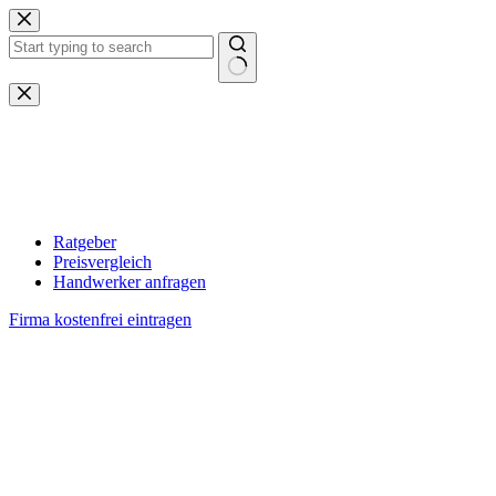
Zum
Inhalt
springen
Keine
Ergebnisse
Ratgeber
Preisvergleich
Handwerker anfragen
Firma kostenfrei eintragen