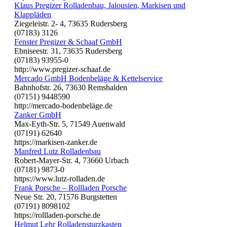
Klaus Pregizer Rolladenbau, Jalousien, Markisen und
Klappläden
Ziegeleistr. 2- 4, 73635 Rudersberg
(07183) 3126
Fenster Pregizer & Schaaf GmbH
Ebniseestr. 31, 73635 Rudersberg
(07183) 93955-0
http://www.pregizer-schaaf.de
Mercado GmbH Bodenbeläge & Kettelservice
Bahnhofstr. 26, 73630 Remshalden
(07151) 9448590
http://mercado-bodenbeläge.de
Zanker GmbH
Max-Eyth-Str. 5, 71549 Auenwald
(07191) 62640
https://markisen-zanker.de
Manfred Lutz Rolladenbau
Robert-Mayer-Str. 4, 73660 Urbach
(07181) 9873-0
https://www.lutz-rolladen.de
Frank Porsche – Rollladen Porsche
Neue Str. 20, 71576 Burgstetten
(07191) 8098102
https://rollladen-porsche.de
Helmut Lehr Rolladensturzkasten