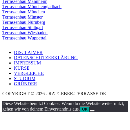
Terrassenbau Mannheim
Terrassenbau Mönchengladbach
Terrassenbau München
Terrassenbau Münster
Terrassenbau Nürnberg
Terrassenbau Stuttgart
Terrassenbau Wiesbaden
Terrassenbau Wuppertal
DISCLAIMER
DATENSCHUTZERKLÄRUNG
IMPRESSUM
KURSE
VERGLEICHE
STUDIUM
GRÜNDER
COPYRIGHT © 2026 - RATGEBER-TERRASSE.DE
Diese Website benutzt Cookies. Wenn du die Website weiter nutzt,
gehen wir von deinem Einverständnis aus.
OK