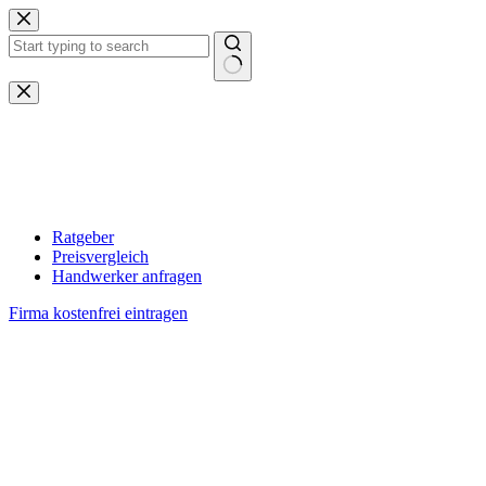
Zum
Inhalt
springen
Keine
Ergebnisse
Ratgeber
Preisvergleich
Handwerker anfragen
Firma kostenfrei eintragen