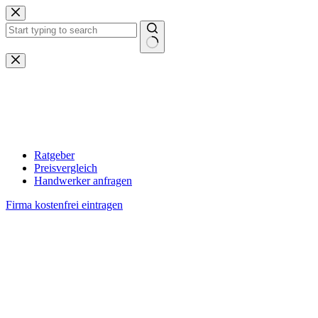
Zum
Inhalt
springen
Keine
Ergebnisse
Ratgeber
Preisvergleich
Handwerker anfragen
Firma kostenfrei eintragen