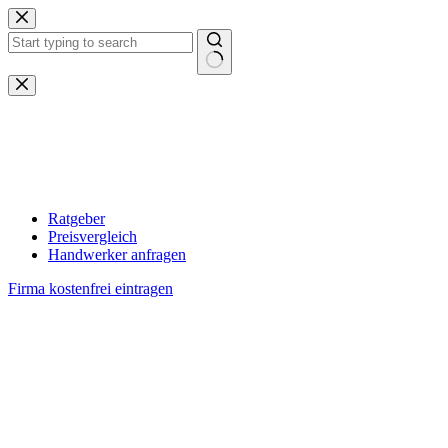
Zum
Inhalt
springen
Keine
Ergebnisse
Ratgeber
Preisvergleich
Handwerker anfragen
Firma kostenfrei eintragen