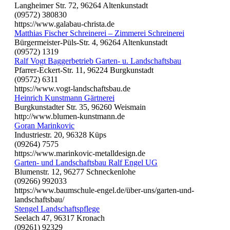
Langheimer Str. 72, 96264 Altenkunstadt
(09572) 380830
https://www.galabau-christa.de
Matthias Fischer Schreinerei – Zimmerei Schreinerei
Bürgermeister-Püls-Str. 4, 96264 Altenkunstadt
(09572) 1319
Ralf Vogt Baggerbetrieb Garten- u. Landschaftsbau
Pfarrer-Eckert-Str. 11, 96224 Burgkunstadt
(09572) 6311
https://www.vogt-landschaftsbau.de
Heinrich Kunstmann Gärtnerei
Burgkunstadter Str. 35, 96260 Weismain
http://www.blumen-kunstmann.de
Goran Marinkovic
Industriestr. 20, 96328 Küps
(09264) 7575
https://www.marinkovic-metalldesign.de
Garten- und Landschaftsbau Ralf Engel UG
Blumenstr. 12, 96277 Schneckenlohe
(09266) 992033
https://www.baumschule-engel.de/über-uns/garten-und-
landschaftsbau/
Stengel Landschaftspflege
Seelach 47, 96317 Kronach
(09261) 92329