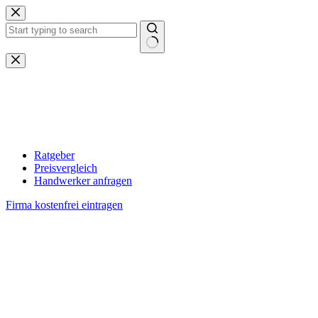
Zum
Inhalt
springen
Keine
Ergebnisse
Ratgeber
Preisvergleich
Handwerker anfragen
Firma kostenfrei eintragen