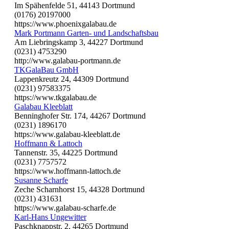
Im Spähenfelde 51, 44143 Dortmund
(0176) 20197000
https://www.phoenixgalabau.de
Mark Portmann Garten- und Landschaftsbau
Am Liebringskamp 3, 44227 Dortmund
(0231) 4753290
http://www.galabau-portmann.de
TKGalaBau GmbH
Lappenkreutz 24, 44309 Dortmund
(0231) 97583375
https://www.tkgalabau.de
Galabau Kleeblatt
Benninghofer Str. 174, 44267 Dortmund
(0231) 1896170
https://www.galabau-kleeblatt.de
Hoffmann & Lattoch
Tannenstr. 35, 44225 Dortmund
(0231) 7757572
https://www.hoffmann-lattoch.de
Susanne Scharfe
Zeche Scharnhorst 15, 44328 Dortmund
(0231) 431631
https://www.galabau-scharfe.de
Karl-Hans Ungewitter
Paschknappstr. 2, 44265 Dortmund