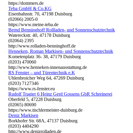
https://dommers.de
Teba GmbH & Co.KG
Eisenbahnstr. 70, 47198 Duisburg
(02066) 2005-0
https://www.meine-teba.de
Bernd Benninghoff Rollladen- und Sonnenschutztechnik
Watereckstr. 40, 47178 Duisburg
(02064) 2395
http://www.rolladen-benninghoff.de
Henneken, Roman Markisen- und Sonnenschutztechnik
Kometenplatz 36- 38, 47179 Duisburg
(0203) 470060
http://www.henneken-innenausstattung.de
RS Fenster – und Türentechnik e.K
Uhlenbroicher Weg 64, 47269 Duisburg
(0203) 7127346
https://www.rs-fenster.eu
Rudolf Tragier 6 Heinz Gerd Gossens GbR Schreinerei
Oberfeld 5, 47228 Duisburg
(02065) 80690
https://www.tischlermeister-duisburg.de
Deniz Markisen
Borkhofer Str. 68A, 47137 Duisburg
(0203) 4404290
http://www.denizrolladen.de