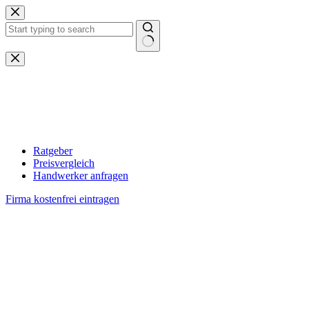
Zum
Inhalt
springen
Keine
Ergebnisse
Ratgeber
Preisvergleich
Handwerker anfragen
Firma kostenfrei eintragen