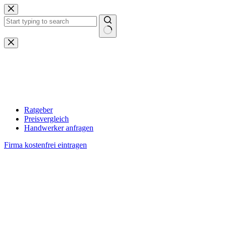
Zum
Inhalt
springen
Keine
Ergebnisse
Ratgeber
Preisvergleich
Handwerker anfragen
Firma kostenfrei eintragen