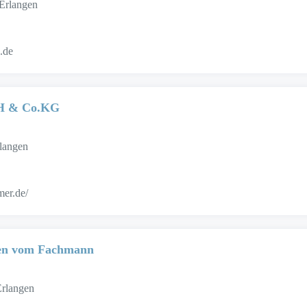
Erlangen
.de
bH & Co.KG
rlangen
mer.de/
ten vom Fachmann
rlangen