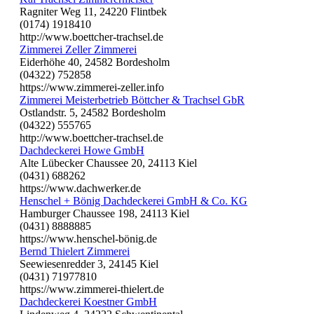
Ragniter Weg 11, 24220 Flintbek
(0174) 1918410
http://www.boettcher-trachsel.de
Zimmerei Zeller Zimmerei
Eiderhöhe 40, 24582 Bordesholm
(04322) 752858
https://www.zimmerei-zeller.info
Zimmerei Meisterbetrieb Böttcher & Trachsel GbR
Ostlandstr. 5, 24582 Bordesholm
(04322) 555765
http://www.boettcher-trachsel.de
Dachdeckerei Howe GmbH
Alte Lübecker Chaussee 20, 24113 Kiel
(0431) 688262
https://www.dachwerker.de
Henschel + Bönig Dachdeckerei GmbH & Co. KG
Hamburger Chaussee 198, 24113 Kiel
(0431) 8888885
https://www.henschel-bönig.de
Bernd Thielert Zimmerei
Seewiesenredder 3, 24145 Kiel
(0431) 71977810
https://www.zimmerei-thielert.de
Dachdeckerei Koestner GmbH