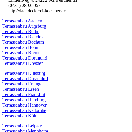
Lindenweg 4, 24222 Schwentinental
(0431) 28925057
http://dachdeckerei-koestner.de
Terrassenbau Aachen
Terrassenbau Augsburg
Terrassenbau Berlin
Terrassenbau Bielefeld
Terrassenbau Bochum
Terrassenbau Bonn
Terrassenbau Bremen
Terrassenbau Dortmund
Terrassenbau Dresden
Terrassenbau Duisburg
Terrassenbau Düsseldorf
Terrassenbau Erlangen
Terrassenbau Essen
Terrassenbau Frankfurt
Terrassenbau Hamburg
Terrassenbau Hannover
Terrassenbau Karlsruhe
Terrassenbau Köln
Terrassenbau Leipzig
Terrassenbau Mannheim