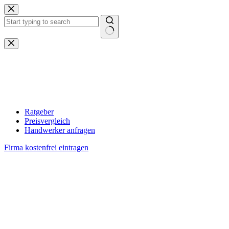
Zum
Inhalt
springen
Keine
Ergebnisse
Ratgeber
Preisvergleich
Handwerker anfragen
Firma kostenfrei eintragen