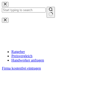
Zum
Inhalt
springen
Keine
Ergebnisse
Ratgeber
Preisvergleich
Handwerker anfragen
Firma kostenfrei eintragen