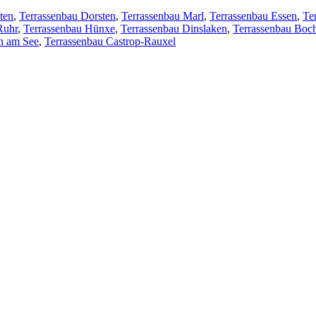
ten
,
Terrassenbau Dorsten
,
Terrassenbau Marl
,
Terrassenbau Essen
,
Te
Ruhr
,
Terrassenbau Hünxe
,
Terrassenbau Dinslaken
,
Terrassenbau Bo
rn am See
,
Terrassenbau Castrop-Rauxel