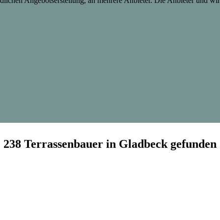
lichen Angebotserstellung, an mehrere Anbieter. Die Anbieter und wir 
238 Terrassenbauer in Gladbeck gefunden