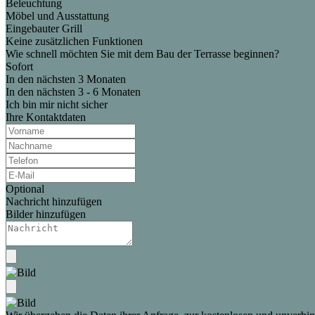
Beleuchtung
Möbel und Ausstattung
Eingebauter Grill
Keine zusätzlichen Funktionen
Wie schnell möchten Sie mit dem Bau der Terrasse beginnen?
Sofort
In den nächsten 3 Monaten
In den nächsten 3 - 6 Monaten
Ich bin mir nicht sicher
Ihre Kontaktdaten
Optional
Nachricht hinzufügen
Bilder hinzufügen