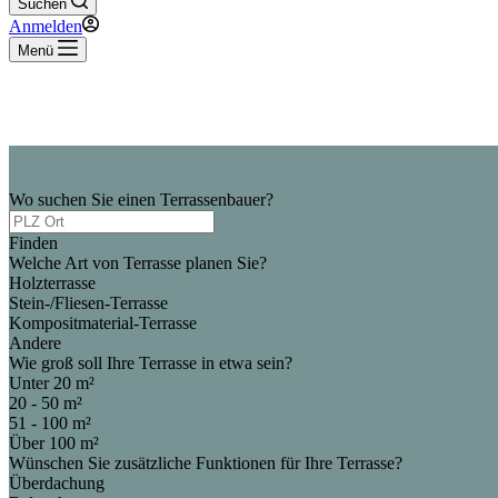
Suchen
Anmelden
Menü
Wo suchen Sie einen Terrassenbauer?
Finden
Welche Art von Terrasse planen Sie?
Holzterrasse
Stein-/Fliesen-Terrasse
Kompositmaterial-Terrasse
Andere
Wie groß soll Ihre Terrasse in etwa sein?
Unter 20 m²
20 - 50 m²
51 - 100 m²
Über 100 m²
Wünschen Sie zusätzliche Funktionen für Ihre Terrasse?
Überdachung