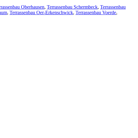
rrassenbau Oberhausen
,
Terrassenbau Schermbeck
,
Terrassenbau
chum
,
Terrassenbau Oer-Erkenschwick
,
Terrassenbau Voerde
,