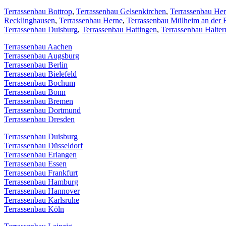
Terrassenbau Bottrop
,
Terrassenbau Gelsenkirchen
,
Terrassenbau Her
Recklinghausen
,
Terrassenbau Herne
,
Terrassenbau Mülheim an der 
Terrassenbau Duisburg
,
Terrassenbau Hattingen
,
Terrassenbau Halte
Terrassenbau Aachen
Terrassenbau Augsburg
Terrassenbau Berlin
Terrassenbau Bielefeld
Terrassenbau Bochum
Terrassenbau Bonn
Terrassenbau Bremen
Terrassenbau Dortmund
Terrassenbau Dresden
Terrassenbau Duisburg
Terrassenbau Düsseldorf
Terrassenbau Erlangen
Terrassenbau Essen
Terrassenbau Frankfurt
Terrassenbau Hamburg
Terrassenbau Hannover
Terrassenbau Karlsruhe
Terrassenbau Köln