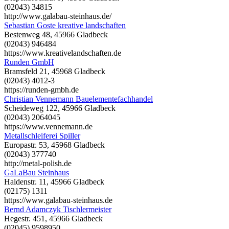
(02043) 34815
http://www.galabau-steinhaus.de/
Sebastian Goste kreative landschaften
Bestenweg 48, 45966 Gladbeck
(02043) 946484
https://www.kreativelandschaften.de
Runden GmbH
Bramsfeld 21, 45968 Gladbeck
(02043) 4012-3
https://runden-gmbh.de
Christian Vennemann Bauelementefachhandel
Scheideweg 122, 45966 Gladbeck
(02043) 2064045
https://www.vennemann.de
Metallschleiferei Spiller
Europastr. 53, 45968 Gladbeck
(02043) 377740
http://metal-polish.de
GaLaBau Steinhaus
Haldenstr. 11, 45966 Gladbeck
(02175) 1311
https://www.galabau-steinhaus.de
Bernd Adamczyk Tischlermeister
Hegestr. 451, 45966 Gladbeck
(02045) 9598950