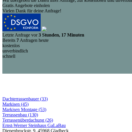
Wir übergeben die Daten ihrer Anfrage, zur kostenlosen und unverbind
Gratis Angebote einholen
Vielen Dank für deine Anfrage!
Letzte Anfrage vor
3 Stunden, 17 Minuten
Bereits
7
Anfragen heute
kostenlos
unverbindlich
schnell
Dachterrassenbauer (33)
Markisen (45)
Markisen Montage (53)
Terrassenbau (130)
Terrassenüberdachung (26)
Ernst-Werner Steinhaus GaLaBau
Diepenbrockstr. 9, 45968 Gladbeck