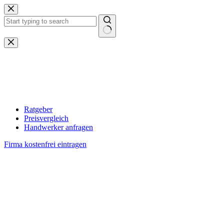
Zum
Inhalt
springen
Keine
Ergebnisse
Ratgeber
Preisvergleich
Handwerker anfragen
Firma kostenfrei eintragen