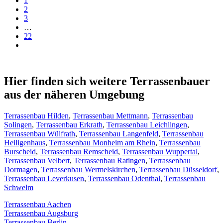
1
2
3
…
22
Hier finden sich weitere Terrassenbauer
aus der näheren Umgebung
Terrassenbau Hilden
,
Terrassenbau Mettmann
,
Terrassenbau
Solingen
,
Terrassenbau Erkrath
,
Terrassenbau Leichlingen
,
Terrassenbau Wülfrath
,
Terrassenbau Langenfeld
,
Terrassenbau
Heiligenhaus
,
Terrassenbau Monheim am Rhein
,
Terrassenbau
Burscheid
,
Terrassenbau Remscheid
,
Terrassenbau Wuppertal
,
Terrassenbau Velbert
,
Terrassenbau Ratingen
,
Terrassenbau
Dormagen
,
Terrassenbau Wermelskirchen
,
Terrassenbau Düsseldorf
,
Terrassenbau Leverkusen
,
Terrassenbau Odenthal
,
Terrassenbau
Schwelm
Terrassenbau Aachen
Terrassenbau Augsburg
Terrassenbau Berlin