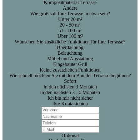
Kompositmaterial-Terrasse
Andere
Wie groß soll Ihre Terrasse in etwa sein?
Unter 20 m²
20 - 50 m²
51 - 100 m²
Über 100 m²
Wünschen Sie zusätzliche Funktionen für Ihre Terrasse?
Überdachung
Beleuchtung
Möbel und Ausstattung
Eingebauter Grill
Keine zusätzlichen Funktionen
Wie schnell möchten Sie mit dem Bau der Terrasse beginnen?
Sofort
In den nächsten 3 Monaten
In den nächsten 3 - 6 Monaten
Ich bin mir nicht sicher
Ihre Kontaktdaten
Optional