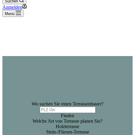
Suchen
Anmelden
Menü
Wo suchen Sie einen Terrassenbauer?
Finden
Welche Art von Terrasse planen Sie?
Holzterrasse
Stein-/Fliesen-Terrasse