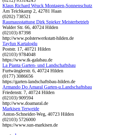
(0212) 93314245
Klaus Richard Wruck Montagen-Sonnenschutz
Am Teichkamp 2, 42781 Haan
(0202) 738521
Raumausstattung Dirk Spieker Meisterbetrieb
Walder Str. 66, 40724 Hilden
(02103) 87398
http://www.polsterwerkstatt-hilden.de
Tayfun Kartaloglu
Poststr. 17, 40721 Hilden
(02103) 9784048
https://www.tk-galabau.de
La Pianta Garten- und Landschaftsbau
Furtwänglerstr. 6, 40724 Hilden
(0177) 3086656
https://garten-landschaftsbau-hilden.de
Armando Do Amaral Garten-u.Landschaftsbau
Friedenstr. 7, 40724 Hilden
(02103) 909594
http://www.doamaral.de
Markisen Terweide
Anton-Schneider-Weg, 40723 Hilden
(02103) 5726000
https://www.sun-markisen.de