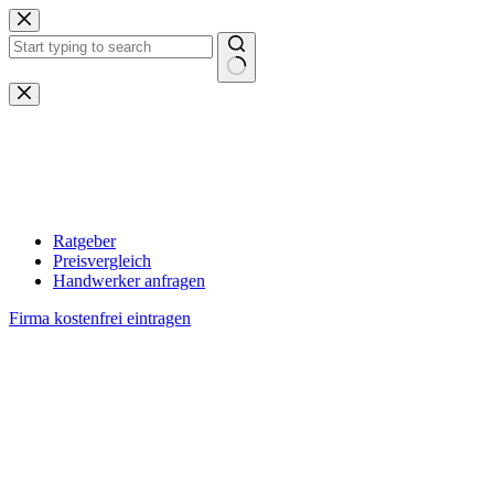
Zum
Inhalt
springen
Keine
Ergebnisse
Ratgeber
Preisvergleich
Handwerker anfragen
Firma kostenfrei eintragen