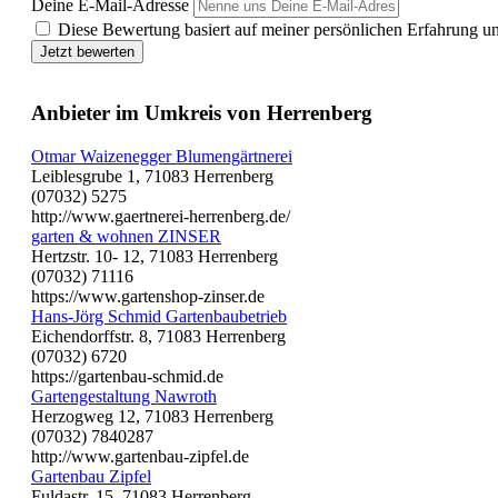
Deine E-Mail-Adresse
Diese Bewertung basiert auf meiner persönlichen Erfahrung u
Jetzt bewerten
Anbieter im Umkreis von Herrenberg
Otmar Waizenegger Blumengärtnerei
Leiblesgrube 1, 71083 Herrenberg
(07032) 5275
http://www.gaertnerei-herrenberg.de/
garten & wohnen ZINSER
Hertzstr. 10- 12, 71083 Herrenberg
(07032) 71116
https://www.gartenshop-zinser.de
Hans-Jörg Schmid Gartenbaubetrieb
Eichendorffstr. 8, 71083 Herrenberg
(07032) 6720
https://gartenbau-schmid.de
Gartengestaltung Nawroth
Herzogweg 12, 71083 Herrenberg
(07032) 7840287
http://www.gartenbau-zipfel.de
Gartenbau Zipfel
Fuldastr. 15, 71083 Herrenberg