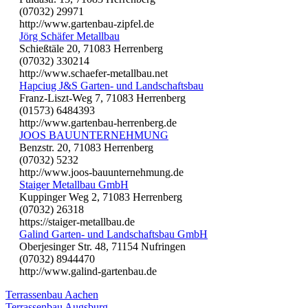
(07032) 29971
http://www.gartenbau-zipfel.de
Jörg Schäfer Metallbau
Schießtäle 20, 71083 Herrenberg
(07032) 330214
http://www.schaefer-metallbau.net
Hapciug J&S Garten- und Landschaftsbau
Franz-Liszt-Weg 7, 71083 Herrenberg
(01573) 6484393
http://www.gartenbau-herrenberg.de
JOOS BAUUNTERNEHMUNG
Benzstr. 20, 71083 Herrenberg
(07032) 5232
http://www.joos-bauunternehmung.de
Staiger Metallbau GmbH
Kuppinger Weg 2, 71083 Herrenberg
(07032) 26318
https://staiger-metallbau.de
Galind Garten- und Landschaftsbau GmbH
Oberjesinger Str. 48, 71154 Nufringen
(07032) 8944470
http://www.galind-gartenbau.de
Terrassenbau Aachen
Terrassenbau Augsburg