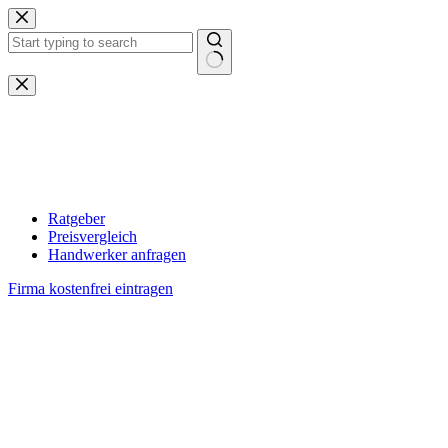
Zum
Inhalt
springen
Keine
Ergebnisse
Ratgeber
Preisvergleich
Handwerker anfragen
Firma kostenfrei eintragen