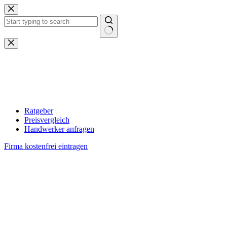
Zum
Inhalt
springen
Keine
Ergebnisse
Ratgeber
Preisvergleich
Handwerker anfragen
Firma kostenfrei eintragen