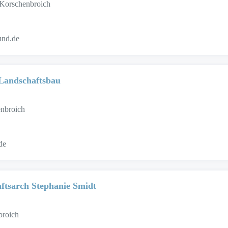
 Korschenbroich
und.de
 Landschaftsbau
nbroich
de
ftsarch Stephanie Smidt
broich