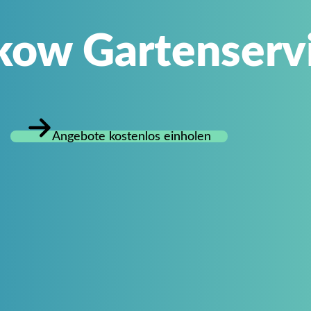
lkow Gartenser
Angebote kostenlos einholen