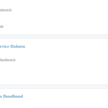
enbroich
.de
ervice Hohnen
chenbroich
au Bundhund