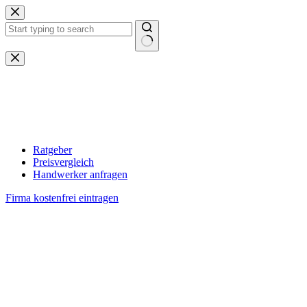
Zum
Inhalt
springen
Keine
Ergebnisse
Ratgeber
Preisvergleich
Handwerker anfragen
Firma kostenfrei eintragen