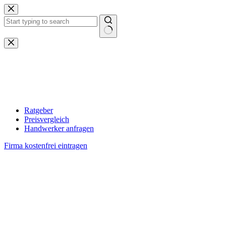
Zum
Inhalt
springen
Keine
Ergebnisse
Ratgeber
Preisvergleich
Handwerker anfragen
Firma kostenfrei eintragen