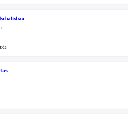
schaftsbau
h
r.de
ckes
H