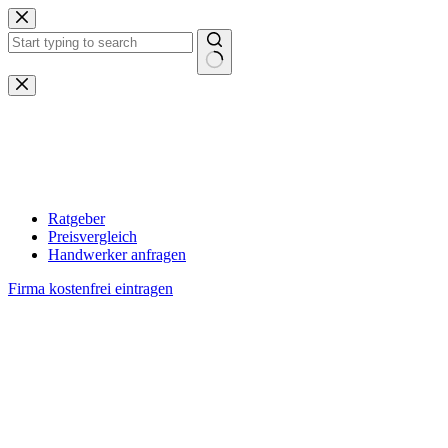
Zum
Inhalt
springen
Keine
Ergebnisse
Ratgeber
Preisvergleich
Handwerker anfragen
Firma kostenfrei eintragen