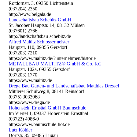
Rotdornstr. 3, 09350 Lichtenstein
(037204) 2350
http://www.belgala.de
Landschaftsbau Schebitz GmbH
St. Jacober Hauptstr. 14, 08132 Mülsen
(037601) 2766
http://landschaftsbau-schebitz.de
Alfred Maltitz Schlossermeister
Hauptstr. 110, 09355 Gersdorf
(037203) 7210
https://www.maltitz.de/?unternehmen/historie
METALLBAU MALTITZ® GmbH & Co. KG
Hauptstr. 102a, 09355 Gersdorf
(037203) 1770
https://www.maltitz.de
Drega Bau Garten- und Landschaftsbau Matthias Dressel
Mittlerer Schulweg 8, 08141 Reinsdorf
(0375) 3033968
https://www.drega.de
Hohenstein Ernsttal GmbH Baumschule
Im Viertel 1, 09337 Hohenstein-Ernstthal
(03723) 4986-0
https://www.baumschule-hot.de
Lutz Köhler
Dorfstr. 35, 09385 Lugau