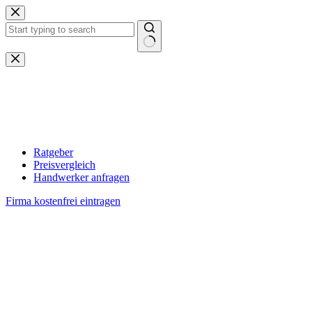
Zum
Inhalt
springen
Keine
Ergebnisse
Ratgeber
Preisvergleich
Handwerker anfragen
Firma kostenfrei eintragen