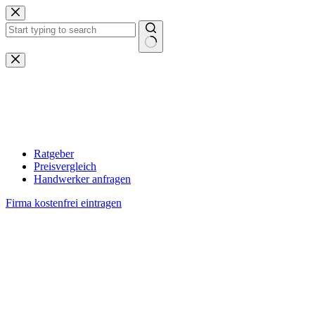
Zum
Inhalt
springen
Keine
Ergebnisse
Ratgeber
Preisvergleich
Handwerker anfragen
Firma kostenfrei eintragen