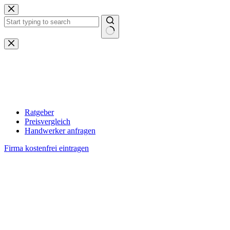
Zum
Inhalt
springen
Keine
Ergebnisse
Ratgeber
Preisvergleich
Handwerker anfragen
Firma kostenfrei eintragen