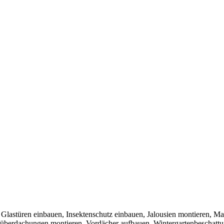
, Glastüren einbauen, Insektenschutz einbauen, Jalousien montieren, Ma
nüberdachungen montieren, Vordächer aufbauen, Wintergartenbeschatt