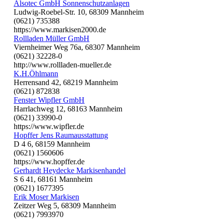
Alsotec GmbH Sonnenschutzanlagen
Ludwig-Roebel-Str. 10, 68309 Mannheim
(0621) 735388
https://www.markisen2000.de
Rollladen Müller GmbH
Viernheimer Weg 76a, 68307 Mannheim
(0621) 32228-0
http://www.rollladen-mueller.de
K.H.Öhlmann
Herrensand 42, 68219 Mannheim
(0621) 872838
Fenster Wipfler GmbH
Harrlachweg 12, 68163 Mannheim
(0621) 33990-0
https://www.wipfler.de
Hopffer Jens Raumausstattung
D 4 6, 68159 Mannheim
(0621) 1560606
https://www.hopffer.de
Gerhardt Heydecke Markisenhandel
S 6 41, 68161 Mannheim
(0621) 1677395
Erik Moser Markisen
Zeitzer Weg 5, 68309 Mannheim
(0621) 7993970