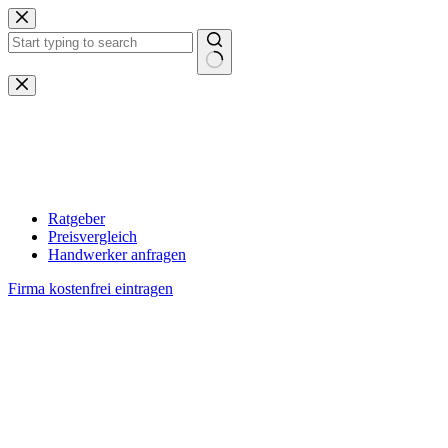
Zum
Inhalt
springen
Keine
Ergebnisse
Ratgeber
Preisvergleich
Handwerker anfragen
Firma kostenfrei eintragen