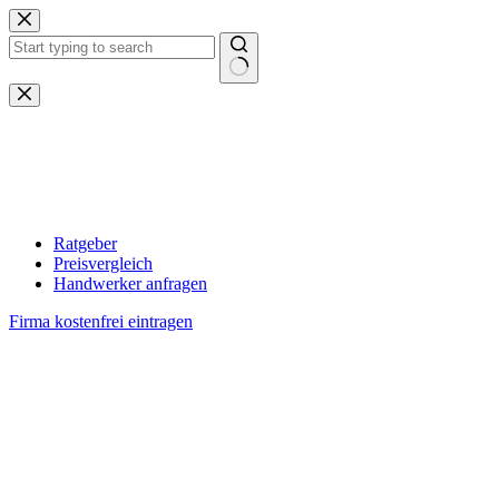
Zum
Inhalt
springen
Keine
Ergebnisse
Ratgeber
Preisvergleich
Handwerker anfragen
Firma kostenfrei eintragen