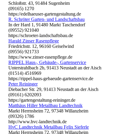
Schloßstr. 43, 91484 Sugenheim
(09165) 1270
https://edelhaeuser-gartengestaltung.de
R. Schröter Garten- und Landschaftsbau
In der Hard 1, 91480 Markt Taschendorf
(09552) 921040
https://schroeter-landschaftsbau.de
Harald Zinser Rasenpflege
Friedrichstr. 12, 96160 Geiselwind
(09556) 921733
https://www.zinser-rasenpflege.de
RIPPEL Haus-, Gebäude-, Gartenservice
Unterstrahlbach 2b, 91413 Neustadt an der Aisch
(01514) 4516969
https://rippel-haus-gebaeude-gartenservice.de
Peter Reininger
Diebacher Str. 29, 91413 Neustadt an der Aisch
(09161) 6202093
https://gartengestaltung-reininger.de
Matthäus Hiller Metallbau Landtechnik
Markt Herrnsheim 72, 97348 Willanzheim
(09326) 1786
http://www.hvc-landtechnik.de
HvC Landtechnik Metallbau Felix Sieferle
Markt Herrnsheim 72, 97348 Willanzheim