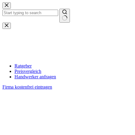
Zum
Inhalt
springen
Keine
Ergebnisse
Ratgeber
Preisvergleich
Handwerker anfragen
Firma kostenfrei eintragen