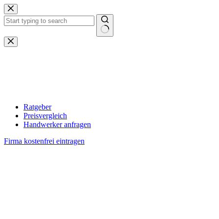
Zum
Inhalt
springen
Keine
Ergebnisse
Ratgeber
Preisvergleich
Handwerker anfragen
Firma kostenfrei eintragen