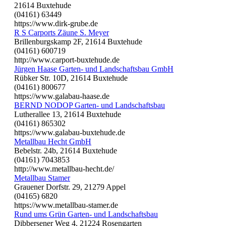
21614 Buxtehude
(04161) 63449
https://www.dirk-grube.de
R S Carports Zäune S. Meyer
Brillenburgskamp 2F, 21614 Buxtehude
(04161) 600719
http://www.carport-buxtehude.de
Jürgen Haase Garten- und Landschaftsbau GmbH
Rübker Str. 10D, 21614 Buxtehude
(04161) 800677
https://www.galabau-haase.de
BERND NODOP Garten- und Landschaftsbau
Lutherallee 13, 21614 Buxtehude
(04161) 865302
https://www.galabau-buxtehude.de
Metallbau Hecht GmbH
Bebelstr. 24b, 21614 Buxtehude
(04161) 7043853
http://www.metallbau-hecht.de/
Metallbau Stamer
Grauener Dorfstr. 29, 21279 Appel
(04165) 6820
https://www.metallbau-stamer.de
Rund ums Grün Garten- und Landschaftsbau
Dibbersener Weg 4, 21224 Rosengarten