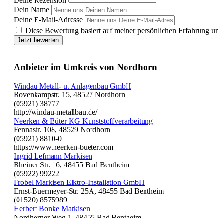
Deine Rezension
Dein Name
Deine E-Mail-Adresse
Diese Bewertung basiert auf meiner persönlichen Erfahrung u
Jetzt bewerten
Anbieter im Umkreis von Nordhorn
Windau Metall- u. Anlagenbau GmbH
Rovenkampstr. 15, 48527 Nordhorn
(05921) 38777
http://windau-metallbau.de/
Neerken & Büter KG Kunststoffverarbeitung
Fennastr. 108, 48529 Nordhorn
(05921) 8810-0
https://www.neerken-bueter.com
Ingrid Lefmann Markisen
Rheiner Str. 16, 48455 Bad Bentheim
(05922) 99222
Frobel Markisen Elktro-Installation GmbH
Ernst-Buermeyer-Str. 25A, 48455 Bad Bentheim
(01520) 8575989
Herbert Bonke Markisen
Nordhorner Weg 1, 48455 Bad Bentheim