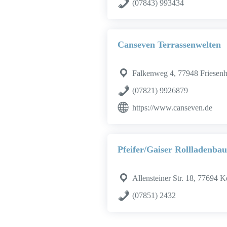
(07843) 993434
Canseven Terrassenwelten
Falkenweg 4, 77948 Friesen
(07821) 9926879
https://www.canseven.de
Pfeifer/Gaiser Rollladenbau
Allensteiner Str. 18, 77694 K
(07851) 2432