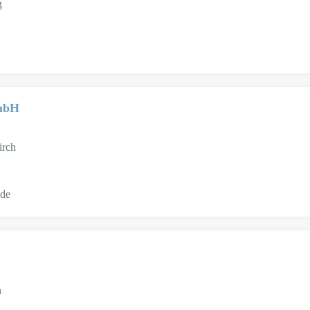
g
GmbH
irch
.de
n