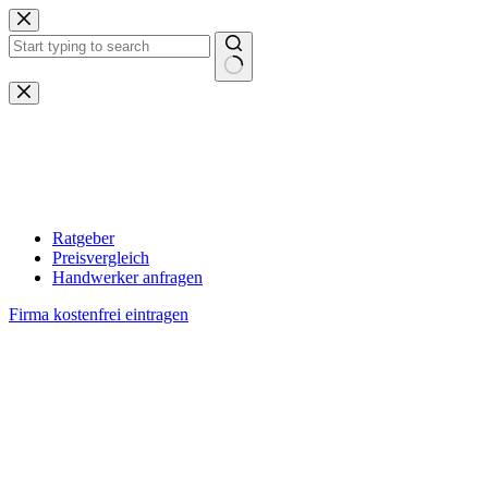
Zum
Inhalt
springen
Keine
Ergebnisse
Ratgeber
Preisvergleich
Handwerker anfragen
Firma kostenfrei eintragen