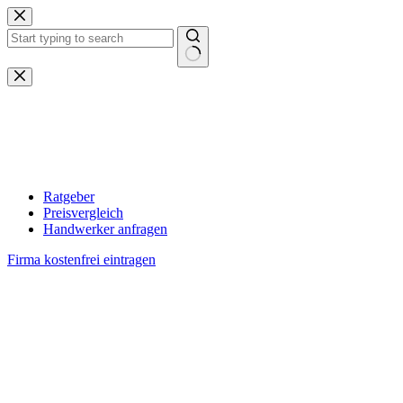
Zum
Inhalt
springen
Keine
Ergebnisse
Ratgeber
Preisvergleich
Handwerker anfragen
Firma kostenfrei eintragen