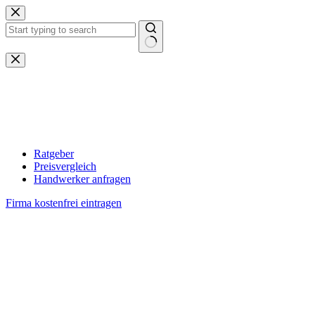
Zum
Inhalt
springen
Keine
Ergebnisse
Ratgeber
Preisvergleich
Handwerker anfragen
Firma kostenfrei eintragen