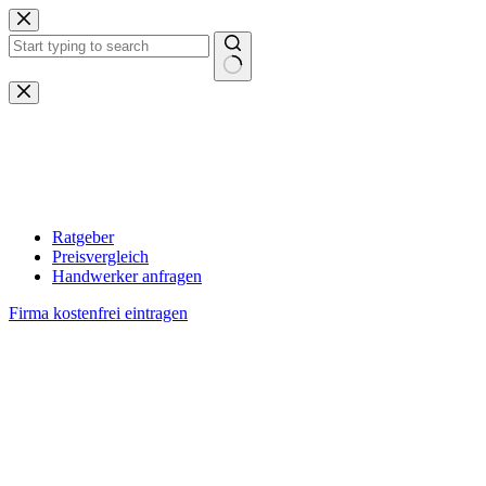
Zum
Inhalt
springen
Keine
Ergebnisse
Ratgeber
Preisvergleich
Handwerker anfragen
Firma kostenfrei eintragen