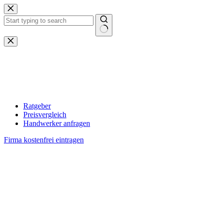
Zum
Inhalt
springen
Keine
Ergebnisse
Ratgeber
Preisvergleich
Handwerker anfragen
Firma kostenfrei eintragen